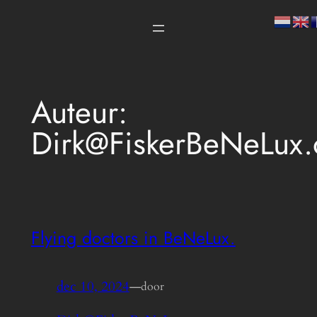
Spring
naar
de
inhoud
Auteur:
Dirk@FiskerBeNeLux.
Flying doctors in BeNeLux.
dec 10, 2024
—
door