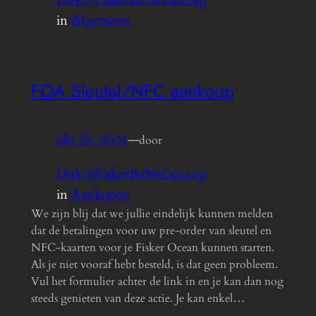
Dirk@FiskerBeNeLux.org
in
Algemeen
FOA Sleutel/NFC aankoop
okt 25, 2024
—
door
Dirk@FiskerBeNeLux.org
in
Aankopen
We zijn blij dat we jullie eindelijk kunnen melden
dat de betalingen voor uw pre-order van sleutel en
NFC-kaarten voor je Fisker Ocean kunnen starten.
Als je niet vooraf hebt besteld, is dat geen probleem.
Vul het formulier achter de link in en je kan dan nog
steeds genieten van deze actie. Je kan enkel…