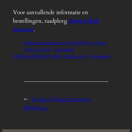
Voor aanvullende informatie en
bestellingen, raadpleeg
www.Tidal-
wave.eu
.
Product information for Tidal Wave 21 Mar
2025 V3 (002)
Download
GEN2A HANDLE INFO 20 Mar 2025
Download
←
Vorige:
Flying doctors in
BeNeLux.