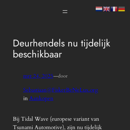
Spring
naar
de
inhoud
Deurhendels nu tijdelijk
beschikbaar
mrt 24, 2025
—
door
Sebastiaan@FiskerBeNeLux.org
in
Aankopen
Bij Tidal Wave (europese variant van
Tsunami Automotive), zijn nu tijdelijk